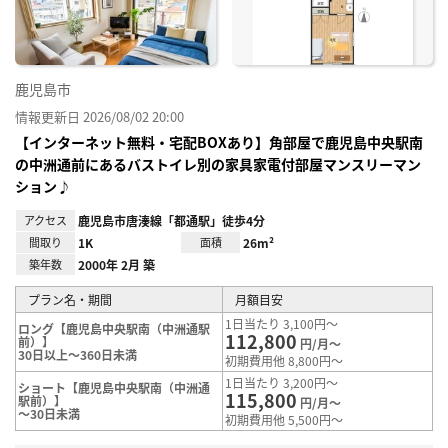
鹿児島市
情報更新日 2026/08/02 20:00
【インターネット無料・宅配BOXあり】角部屋で鹿児島中央駅南
の中洲通前にあるバストイレ別の家具家電付部屋マンスリーマン
ション♪
アクセス
鹿児島市唐湊線「都通駅」徒歩4分
間取り
1K
面積
26m²
築年数
2000年 2月 築
プラン名・期間
月額目安
1日当たり 3,100円～
ロング【鹿児島中央駅南（中洲通駅
112,800
前）】
円/月～
30日以上～360日未満
初期費用他 8,800円～
1日当たり 3,200円～
ショート【鹿児島中央駅南（中洲通
115,800
駅前）】
円/月～
～30日未満
初期費用他 5,500円～