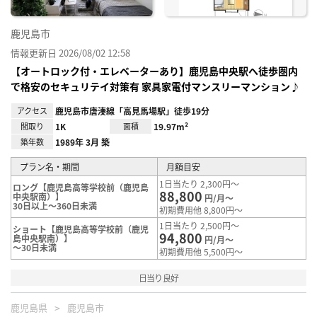
鹿児島市
情報更新日 2026/08/02 12:58
【オートロック付・エレベーターあり】鹿児島中央駅へ徒歩圏内
で格安のセキュリテイ対策有 家具家電付マンスリーマンション♪
アクセス
鹿児島市唐湊線「高見馬場駅」徒歩19分
間取り
1K
面積
19.97m²
築年数
1989年 3月 築
プラン名・期間
月額目安
1日当たり 2,300円～
ロング【鹿児島高等学校前（鹿児島
88,800
中央駅南）】
円/月～
30日以上～360日未満
初期費用他 8,800円～
1日当たり 2,500円～
ショート【鹿児島高等学校前（鹿児
94,800
島中央駅南）】
円/月～
～30日未満
初期費用他 5,500円～
日当り良好
鹿児島県
鹿児島市