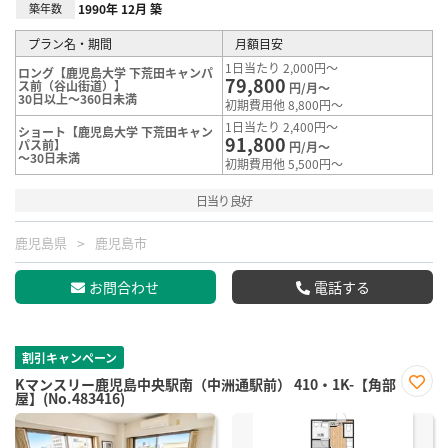
築年数
1990年 12月 築
プラン名・期間
月額目安
1日当たり 2,000円～
ロング【鹿児島大学 下荒田キャンパ
79,800
ス前（谷山街道）】
円/月～
30日以上～360日未満
初期費用他 8,800円～
1日当たり 2,400円～
ショート【鹿児島大学 下荒田キャン
91,800
パス前】
円/月～
～30日未満
初期費用他 5,500円～
日当り良好
鹿児島県
鹿児島市
お問合わせ
電話する
割引キャンペーン
Kマンスリー鹿児島中央駅南（中洲通駅前） 410・1K-【角部
屋】(No.483416)
お気
に入
り登
録