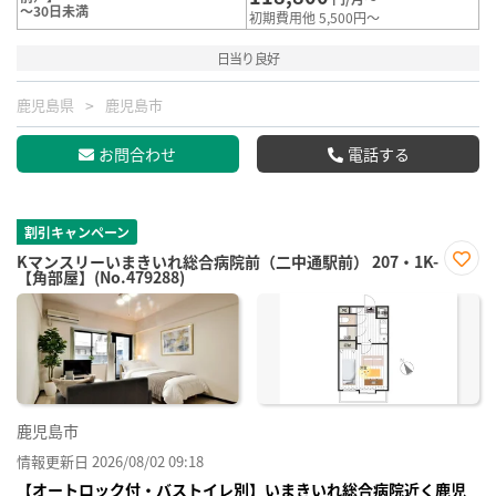
～30日未満
初期費用他 5,500円～
日当り良好
鹿児島県
鹿児島市
お問合わせ
電話する
割引キャンペーン
Kマンスリーいまきいれ総合病院前（二中通駅前） 207・1K-
【角部屋】(No.479288)
お気
に入
り登
録
鹿児島市
情報更新日 2026/08/02 09:18
【オートロック付・バストイレ別】いまきいれ総合病院近く鹿児