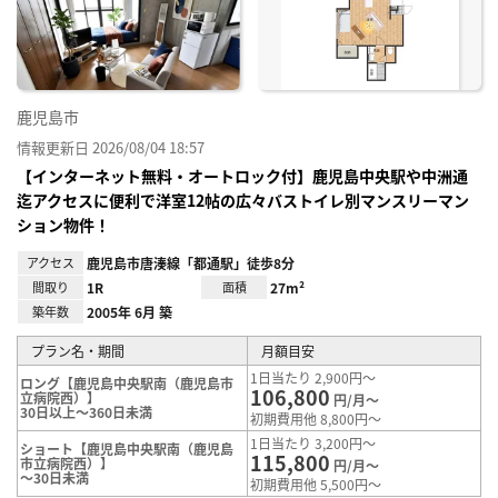
り登
録
鹿児島市
情報更新日 2026/08/04 18:57
【インターネット無料・オートロック付】鹿児島中央駅や中洲通
迄アクセスに便利で洋室12帖の広々バストイレ別マンスリーマン
ション物件！
アクセス
鹿児島市唐湊線「都通駅」徒歩8分
間取り
1R
面積
27m²
築年数
2005年 6月 築
プラン名・期間
月額目安
1日当たり 2,900円～
ロング【鹿児島中央駅南（鹿児島市
106,800
立病院西）】
円/月～
30日以上～360日未満
初期費用他 8,800円～
1日当たり 3,200円～
ショート【鹿児島中央駅南（鹿児島
115,800
市立病院西）】
円/月～
～30日未満
初期費用他 5,500円～