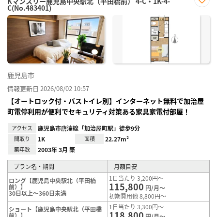
Kマンスリー鹿児島中央駅北（平田橋前） 4-C・1K-4-
C(No.483401)
お気
に入
り登
録
鹿児島市
情報更新日 2026/08/02 10:57
【オートロック付・バストイレ別】インターネット無料で加治屋
町電停利用が便利でセキュリティ対策ある家具家電付部屋！
アクセス
鹿児島市唐湊線「加治屋町駅」徒歩9分
間取り
1K
面積
22.27m²
築年数
2003年 3月 築
プラン名・期間
月額目安
1日当たり 3,200円～
ロング【鹿児島中央駅北（平田橋
115,800
前）】
円/月～
30日以上～360日未満
初期費用他 8,800円～
1日当たり 3,300円～
ショート【鹿児島中央駅北（平田橋
118,800
前）】
円/月～