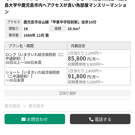
島大学や鹿児島市内へアクセスが良い角部屋マンスリーマンショ
ン
アクセス
鹿児島市谷山線「甲東中学校前駅」徒歩16分
間取り
1K
面積
26.6m²
築年数
1989年 12月 築
プラン名・期間
月額目安
1日当たり 2,200円～
ロング【いまきいれ総合病院前（二
85,800
中通駅前）】
円/月～
30日以上～360日未満
初期費用他 8,800円～
1日当たり 2,400円～
ショート【いまきいれ総合病院前
91,800
（二中通駅前）】
円/月～
～30日未満
初期費用他 5,500円～
日当り良好
鹿児島県
鹿児島市
お問合わせ
電話する