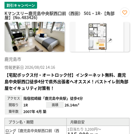
割引キャンペーン
Kマンスリー鹿児島中央駅西口前（西田） 501・1R-【角部
屋】(No.483426)
お気
に入
り登
録
鹿児島市
情報更新日 2026/08/02 14:16
【宅配ボックス付・オートロック付】インターネット無料、鹿児
島中央駅西口徒歩4分で県外出張者へオススメ！バストイレ別角部
屋セイキュリティ対策有！
アクセス
指宿枕崎線「鹿児島中央駅」徒歩4分
間取り
1R
面積
26.14m²
築年数
2007年 4月 築
プラン名・期間
月額目安
1日当たり 3,200円～
ロング【鹿児島中央駅西口前（西