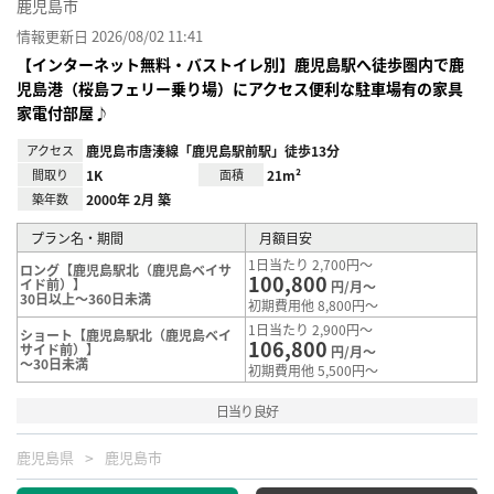
鹿児島市
情報更新日 2026/08/02 11:41
【インターネット無料・バストイレ別】鹿児島駅へ徒歩圏内で鹿
児島港（桜島フェリー乗り場）にアクセス便利な駐車場有の家具
家電付部屋♪
アクセス
鹿児島市唐湊線「鹿児島駅前駅」徒歩13分
間取り
1K
面積
21m²
築年数
2000年 2月 築
プラン名・期間
月額目安
1日当たり 2,700円～
ロング【鹿児島駅北（鹿児島ベイサ
100,800
イド前）】
円/月～
30日以上～360日未満
初期費用他 8,800円～
1日当たり 2,900円～
ショート【鹿児島駅北（鹿児島ベイ
106,800
サイド前）】
円/月～
～30日未満
初期費用他 5,500円～
日当り良好
鹿児島県
鹿児島市