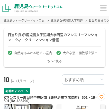
鹿児島ウィークリードットコム
鹿児島女子短期大学周辺
日当り良好の
日当り良好/鹿児島女子短期大学周辺のマンスリーマンショ
ン・ウィークリーマンション情報
自然光あふれる明るい室内
大きな窓で開放感を演出
もっと見る
10
件（1/1ページ）
割引キャンペーン
Kマンスリー鹿児島中央駅南（鹿児島市立病院西） 501・1R-
501(No.483490)
お気
に入