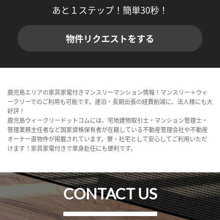
あと１ステップ！簡単30秒！
物件リクエストをする
鹿児島エリアの家具家電付きマンスリーマンション情報！マンスリー＋ウィ
ークリーでのご利用も可能です。連泊・長期出張の経費削減に、法人様にも大
好評！
鹿児島ウィークリードットコムには、宅地建物取引士・マンション管理士・
管理業務主任者など国家資格保有者が在籍している不動産管理会社や不動産
オーナー直物件が掲載されています。寮・社宅として安心してご利用いただ
けます！家具家電付きで単身赴任にも便利です。
CONTACT US