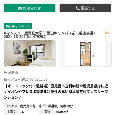
お問合わせ
電話する
割引キャンペーン
Kマンスリー鹿児島大学 下荒田キャンパス前（谷山街道）
202・1K-202(No.479291)
お気
に入
り登
録
鹿児島市
情報更新日 2026/08/02 12:58
【オートロック付・駐輪場】鹿児島市立科学館や鹿児島県庁に近
くイオンやフレスポ等ある利便性の高い家具家電付マンスリーマ
ンション♪
アクセス
鹿児島市谷山線「二中通駅」徒歩19分
間取り
1K
面積
20.08m²