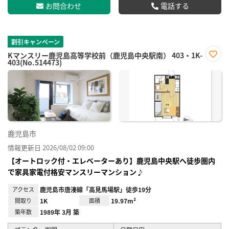
お問合わせ
電話する
割引キャンペーン
Kマンスリー鹿児島高等学校前（鹿児島中央駅南） 403・1K-
403(No.514473)
お気
に入
り登
録
鹿児島市
情報更新日 2026/08/02 09:00
【オートロック付・エレベーターあり】鹿児島中央駅へ徒歩圏内
で家具家電付格安マンスリーマンション♪
アクセス
鹿児島市唐湊線「高見馬場駅」徒歩19分
間取り
1K
面積
19.97m²
築年数
1989年 3月 築