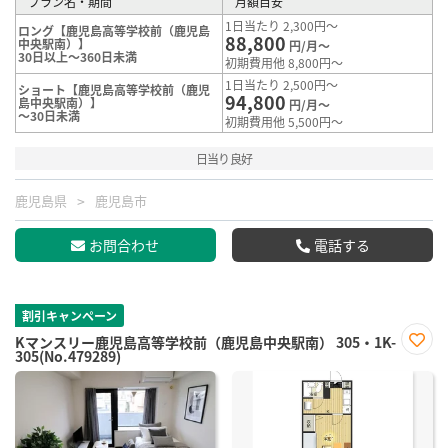
プラン名・期間
月額目安
1日当たり 2,300円～
ロング【鹿児島高等学校前（鹿児島
88,800
中央駅南）】
円/月～
30日以上～360日未満
初期費用他 8,800円～
1日当たり 2,500円～
ショート【鹿児島高等学校前（鹿児
94,800
島中央駅南）】
円/月～
～30日未満
初期費用他 5,500円～
日当り良好
鹿児島県
鹿児島市
お問合わせ
電話する
割引キャンペーン
Kマンスリー鹿児島高等学校前（鹿児島中央駅南） 305・1K-
305(No.479289)
お気
に入
り登
録