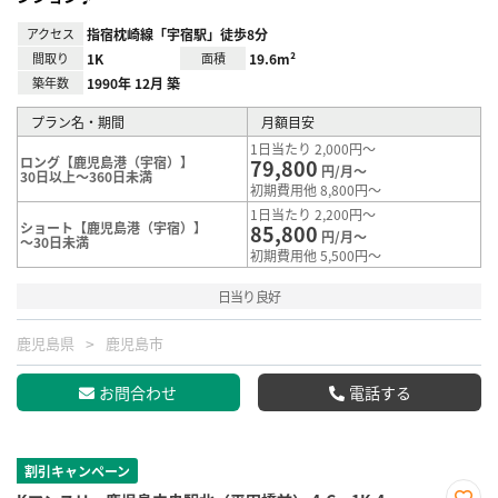
アクセス
指宿枕崎線「宇宿駅」徒歩8分
間取り
1K
面積
19.6m²
築年数
1990年 12月 築
プラン名・期間
月額目安
1日当たり 2,000円～
ロング【鹿児島港（宇宿）】
79,800
円/月～
30日以上～360日未満
初期費用他 8,800円～
1日当たり 2,200円～
ショート【鹿児島港（宇宿）】
85,800
円/月～
～30日未満
初期費用他 5,500円～
日当り良好
鹿児島県
鹿児島市
お問合わせ
電話する
割引キャンペーン