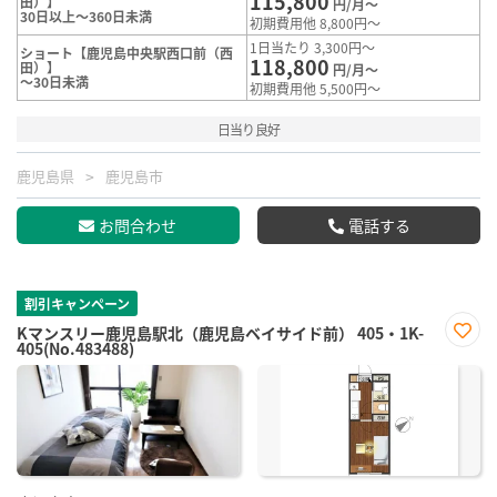
115,800
田）】
円/月～
30日以上～360日未満
初期費用他 8,800円～
1日当たり 3,300円～
ショート【鹿児島中央駅西口前（西
118,800
田）】
円/月～
～30日未満
初期費用他 5,500円～
日当り良好
鹿児島県
鹿児島市
お問合わせ
電話する
割引キャンペーン
Kマンスリー鹿児島駅北（鹿児島ベイサイド前） 405・1K-
405(No.483488)
お気
に入
り登
録