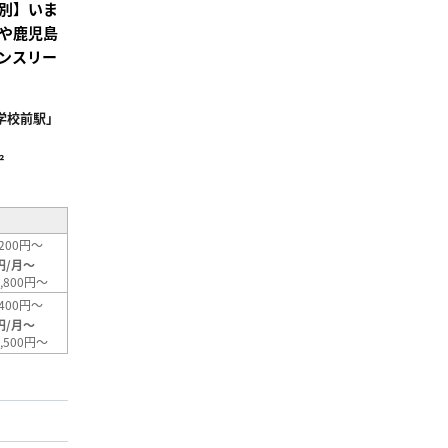
別】いま
や鹿児島
ンスリー
学校前駅」
²
200円～
円/月～
,800円～
400円～
円/月～
,500円～