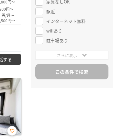
家具なしOK
,800円～
900円～
駅近
0
円/月～
インターネット無料
,500円～
wifiあり
駐車場あり
さらに表示
話する
お気