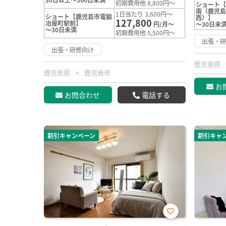
初期費用他 8,800円～
ショート
南（鹿児
1日当たり 3,600円～
ショート【鹿児島市電鍛
西）】
127,800
冶屋町駅前】
円/月～
～30日未
～30日未満
初期費用他 5,500円～
出張・
出張・研修向け
鹿児島県
鹿児島県
鹿児島市
お
お問合わせ
電話する
割引キャンペーン
割引キャ
お気