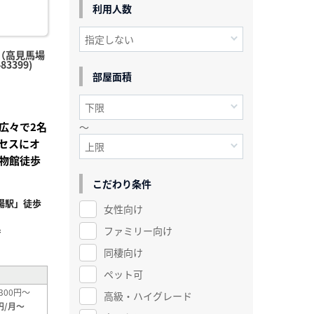
利用人数
（高見馬場
3399)
部屋面積
広々で2名
～
セスにオ
物館徒歩
こだわり条件
場駅」徒歩
女性向け
ファミリー向け
²
同棲向け
ペット可
300円～
高級・ハイグレード
円/月～