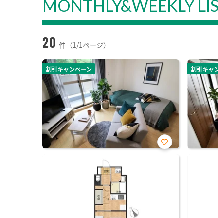
MONTHLY&WEEKLY LI
20
件（1/1ページ）
割引キャンペーン
割引キャ
お気
に入
り登
録