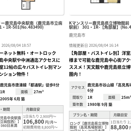
リー鹿児島中央駅南（鹿児島市立病
Kマンスリー鹿児島県立博物館前
・1R-501(No.483490)
駅前） 301・1R-【角部屋】(No.48
鹿児島市
26/08/04 18:57
情報更新日 2026/08/04 16:14
ーネット無料・オートロック
【角部屋・バストイレ別】洋室
島中央駅や中洲通迄アクセスに
様まで可能な鹿児島中心街アク
室12帖の広々バストイレ別マン
ススメ！天文館や鹿児島県立博
ンション物件！
圏内！
鹿児島市唐湊線「都通駅」徒歩8分
鹿児島市谷山線「高見馬
アクセス
6分
1R
27m²
面積
1R
25m
間取り
面積
2005年 6月 築
1980年 9月 築
築年数
・期間
月額目安
プラン名・期間
月額目安
1日当たり 2,900円～
鹿児島中央駅南
106,800
市立病院西）】
1日当たり 2,
円/月～
ロング【鹿児島県立博物
360日未満
88,800
初期費用他 8,800円～
館前（高見馬場駅前）】
30日以上～360日未満