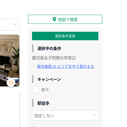
地図で検索
選択条件変更
選択中の条件
鹿児島女子短期大学周辺
鹿児島県 の エリアを全て表示する
キャンペーン
あり
お気
に入
り登
録
駅徒歩