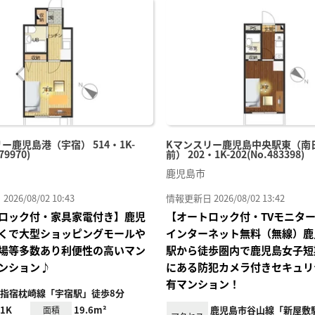
に入
り登
録
ー鹿児島港（宇宿） 514・1K-
Kマンスリー鹿児島中央駅東（南
79970)
前） 202・1K-202(No.483398)
鹿児島市
26/08/02 10:43
情報更新日 2026/08/02 13:42
ロック付・家具家電付き】鹿児
【オートロック付・TVモニタ
くで大型ショッピングモールや
インターネット無料（無線）鹿
場等多数あり利便性の高いマン
駅から徒歩圏内で鹿児島女子短
ンション♪
にある防犯カメラ付きセキュリ
有マンション！
指宿枕崎線「宇宿駅」徒歩8分
1K
19.6m²
鹿児島市谷山線「新屋敷
面積