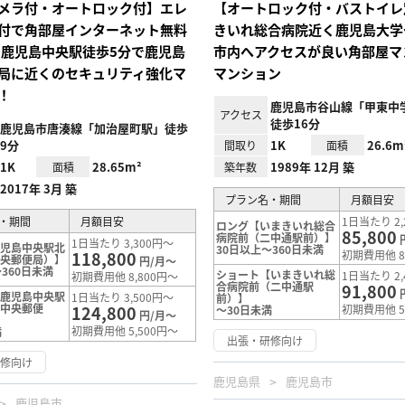
メラ付・オートロック付】エレ
【オートロック付・バストイレ
付で角部屋インターネット無料
きいれ総合病院近く鹿児島大学
にて鹿児島中央駅徒歩5分で鹿児島
市内へアクセスが良い角部屋マ
局に近くのセキュリティ強化マ
マンション
！
鹿児島市谷山線「甲東中
アクセス
徒歩16分
鹿児島市唐湊線「加治屋町駅」徒歩
9分
1K
26.6m
間取り
面積
1K
28.65m²
1989年 12月 築
面積
築年数
2017年 3月 築
プラン名・期間
月額目安
・期間
月額目安
1日当たり 2,
ロング【いまきいれ総合
85,800
病院前（二中通駅前）】
1日当たり 3,300円～
鹿児島中央駅北
30日以上～360日未満
118,800
初期費用他 8
中央郵便局）】
円/月～
360日未満
ショート【いまきいれ総
1日当たり 2,
初期費用他 8,800円～
合病院前（二中通駅
91,800
【鹿児島中央駅
1日当たり 3,500円～
前）】
島中央郵便
124,800
初期費用他 5
～30日未満
円/月～
初期費用他 5,500円～
満
出張・研修向け
研修向け
鹿児島県
鹿児島市
鹿児島市