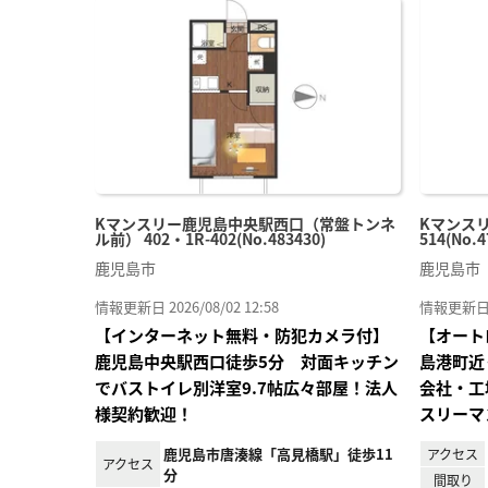
に入
り登
録
Kマンスリー鹿児島中央駅西口（常盤トンネ
Kマンスリ
ル前） 402・1R-402(No.483430)
514(No.4
鹿児島市
鹿児島市
情報更新日 2026/08/02 12:58
情報更新日 20
【インターネット無料・防犯カメラ付】
【オート
鹿児島中央駅西口徒歩5分 対面キッチン
島港町近
でバストイレ別洋室9.7帖広々部屋！法人
会社・工
様契約歓迎！
スリーマ
鹿児島市唐湊線「高見橋駅」徒歩11
アクセス
アクセス
分
間取り