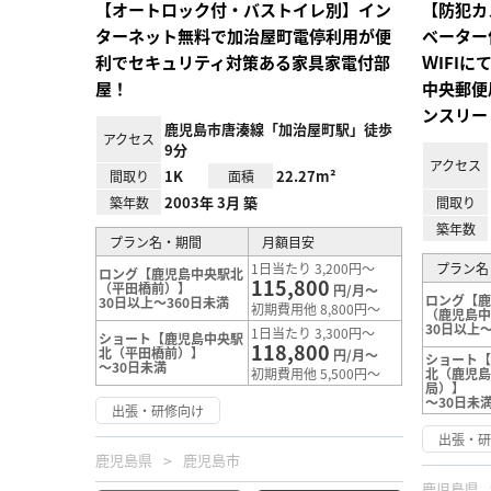
【オートロック付・バストイレ別】イン
【防犯カ
ターネット無料で加治屋町電停利用が便
ベーター
利でセキュリティ対策ある家具家電付部
ＷIFI
屋！
中央郵便
ンスリー
鹿児島市唐湊線「加治屋町駅」徒歩
アクセス
9分
アクセス
1K
22.27m²
間取り
面積
2003年 3月 築
築年数
間取り
築年数
プラン名・期間
月額目安
1日当たり 3,200円～
プラン名
ロング【鹿児島中央駅北
115,800
（平田橋前）】
円/月～
ロング【
30日以上～360日未満
初期費用他 8,800円～
（鹿児島
30日以上～
1日当たり 3,300円～
ショート【鹿児島中央駅
118,800
北（平田橋前）】
円/月～
ショート
～30日未満
初期費用他 5,500円～
北（鹿児
局）】
～30日未
出張・研修向け
出張・
鹿児島県
鹿児島市
鹿児島県