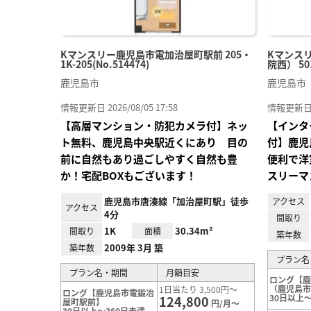
Kマンスリー鹿児島市電加治屋町駅前 205・
Kマンス
1K-205(No.514474)
院西） 501
鹿児島市
鹿児島市
情報更新日 2026/08/05 17:58
情報更新日 20
【高層マンション・防犯カメラ付】ネッ
【インタ
ト無料、鹿児島中央駅近くにあり 目の
付】鹿児
前に自然もあり過ごしやすく自然も豊
便利で洋
か！宅配BOXもございます！
スリーマ
鹿児島市唐湊線「加治屋町駅」徒歩
アクセス
アクセス
4分
間取り
1K
30.34m²
間取り
面積
築年数
2009年 3月 築
築年数
プラン名
プラン名・期間
月額目安
ロング【
（鹿児島
1日当たり 3,500円～
ロング【鹿児島市電鍛冶
30日以上～
124,800
屋町駅前】
円/月～
30日以上～360日未満