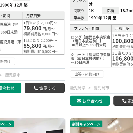
アクセス
分
1990年 12月 築
1K
18.2m
間取り
面積
・期間
月額目安
1991年 12月 築
築年数
1日当たり 2,000円～
鹿児島港（宇
79,800
プラン名・期間
月額目安
円/月～
360日未満
初期費用他 8,800円～
1日当たり 2,
ロング【鹿児島中央駅東
100,80
1日当たり 2,200円～
（南日本放送前）】
【鹿児島港（宇
85,800
30日以上～360日未満
円/月～
初期費用他 8
満
初期費用他 5,500円～
1日当たり 2,
ショート【鹿児島中央駅
106,80
東（南日本放送前）】
研修向け
～30日未満
初期費用他 5
出張・研修向け
鹿児島市
鹿児島県
鹿児島市
問合わせ
電話する
お問合わせ
電
ンペーン
割引キャンペーン