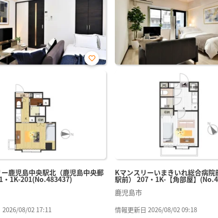
お気
に入
り登
録
リー鹿児島中央駅北（鹿児島中央郵
Kマンスリーいまきいれ総合病院
・1K-201(No.483437)
駅前） 207・1K-【角部屋】(No.47
鹿児島市
26/08/02 17:11
情報更新日 2026/08/02 09:18