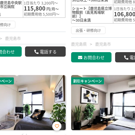
初期費用他 8
【鹿児島中央駅
1日当たり 3,200円～
島市立病院
115,800
ショート【鹿児島県立博
1日当たり 2,
円/月～
物館前（高見馬場駅
106,80
初期費用他 5,500円～
満
前）】
初期費用他 5
～30日未満
研修向け
出張・研修向け
鹿児島市
鹿児島県
鹿児島市
問合わせ
電話する
お問合わせ
電
ンペーン
割引キャンペーン
お気