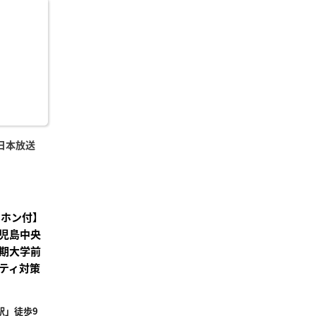
に入
り登
録
日本放送
ーホン付】
児島中央
期大学前
ティ対策
駅」徒歩9