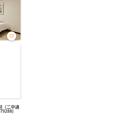
お気
に入
り登
録
前（二中通
9288)