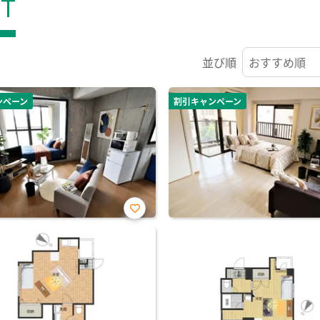
ST
並び順
ンペーン
割引キャンペーン
お気
に入
り登
録