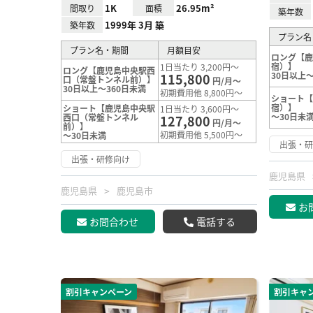
1K
26.95m²
間取り
面積
築年数
1999年 3月 築
築年数
プラン名
プラン名・期間
月額目安
ロング【
宿）】
1日当たり 3,200円～
ロング【鹿児島中央駅西
30日以上～
115,800
口（常盤トンネル前）】
円/月～
30日以上～360日未満
初期費用他 8,800円～
ショート
宿）】
ショート【鹿児島中央駅
1日当たり 3,600円～
～30日未
西口（常盤トンネル
127,800
円/月～
前）】
初期費用他 5,500円～
～30日未満
出張・
出張・研修向け
鹿児島県
鹿児島県
鹿児島市
お
お問合わせ
電話する
割引キャンペーン
割引キャ