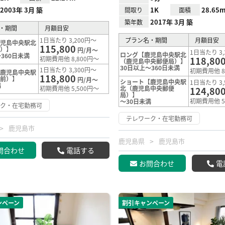
2003年 3月 築
1K
28.65m
間取り
面積
2017年 3月 築
築年数
・期間
月額目安
1日当たり 3,200円～
プラン名・期間
月額目安
鹿児島中央駅北
115,800
前）】
円/月～
1日当たり 3,
ロング【鹿児島中央駅北
360日未満
初期費用他 8,800円～
118,80
（鹿児島中央郵便局）】
30日以上～360日未満
1日当たり 3,300円～
初期費用他 8
【鹿児島中央駅
118,800
橋前）】
円/月～
ショート【鹿児島中央駅
1日当たり 3,
満
初期費用他 5,500円～
北（鹿児島中央郵便
124,80
局）】
初期費用他 5
～30日未満
ーク・在宅勤務可
テレワーク・在宅勤務可
鹿児島市
鹿児島県
鹿児島市
問合わせ
電話する
お問合わせ
電
ンペーン
割引キャンペーン