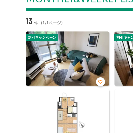
13
件（1/1ページ）
割引キャンペーン
割引キャ
お気
に入
り登
録