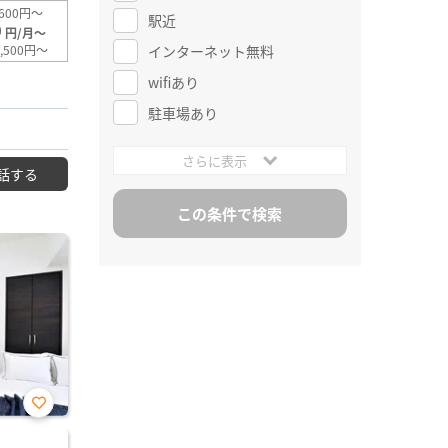
600円～
駅近
0
円/月～
インターネット無料
,500円～
wifiあり
駐車場あり
さらに表示
話する
お気
に入