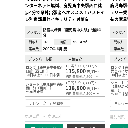
ンターネット無料、鹿児島中央駅西口徒
鹿児島駅
歩4分で県外出張者へオススメ！バストイ
ェリー乗
レ別角部屋セイキュリティ対策有！
有の家具
指宿枕崎線「鹿児島中央駅」徒歩4
アクセス
アクセス
分
1R
26.14m²
間取り
面積
間取り
2007年 4月 築
築年数
築年数
プラン名・期間
月額目安
プラン名
1日当たり 3,200円～
ロング【鹿児島中央駅西
ロング【
115,800
口前（西田）】
児島ベイ
円/月～
30日以上～360日未満
30日以上～
初期費用他 8,800円～
1日当たり 3,300円～
ショート
ショート【鹿児島中央駅
118,800
（鹿児島
西口前（西田）】
円/月～
前）】
～30日未満
初期費用他 5,500円～
～30日未
テレワーク・在宅勤務可
テレワ
鹿児島県
鹿児島市
鹿児島県