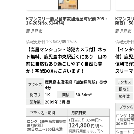
Kマンスリー鹿児島市電加治屋町駅前 205・
Kマンス
1K-205(No.514474)
院西） 501
鹿児島市
鹿児島市
情報更新日 2026/08/09 17:58
情報更新日 20
【高層マンション・防犯カメラ付】ネッ
【インタ
ト無料、鹿児島中央駅近くにあり 目の
付】鹿児
前に自然もあり過ごしやすく自然も豊
便利で洋
か！宅配BOXもございます！
スリーマ
鹿児島市唐湊線「加治屋町駅」徒歩
アクセス
アクセス
4分
間取り
1K
30.34m²
間取り
面積
築年数
2009年 3月 築
築年数
プラン名
プラン名・期間
月額目安
ロング【
（鹿児島
1日当たり 3,500円～
ロング【鹿児島市電鍛冶
30日以上～
124,800
屋町駅前】
円/月～
30日以上～360日未満
初期費用他 8,800円～
ショート