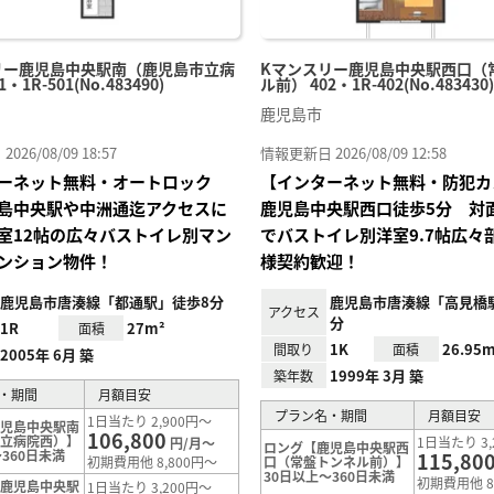
リー鹿児島中央駅南（鹿児島市立病
Kマンスリー鹿児島中央駅西口（
・1R-501(No.483490)
ル前） 402・1R-402(No.483430)
鹿児島市
26/08/09 18:57
情報更新日 2026/08/09 12:58
ーネット無料・オートロック
【インターネット無料・防犯カ
島中央駅や中洲通迄アクセスに
鹿児島中央駅西口徒歩5分 対
室12帖の広々バストイレ別マン
でバストイレ別洋室9.7帖広々
ンション物件！
様契約歓迎！
鹿児島市唐湊線「都通駅」徒歩8分
鹿児島市唐湊線「高見橋駅
アクセス
分
1R
27m²
面積
1K
26.95m
間取り
面積
2005年 6月 築
1999年 3月 築
築年数
・期間
月額目安
プラン名・期間
月額目安
1日当たり 2,900円～
鹿児島中央駅南
106,800
市立病院西）】
1日当たり 3,
円/月～
ロング【鹿児島中央駅西
360日未満
115,80
初期費用他 8,800円～
口（常盤トンネル前）】
30日以上～360日未満
初期費用他 8
【鹿児島中央駅
1日当たり 3,200円～