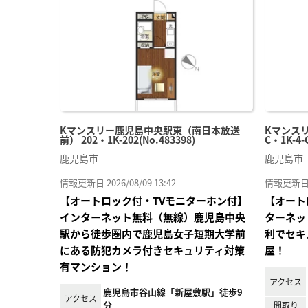
り登
録
Kマンスリー鹿児島中央駅東（南日本放送
Kマンス
前） 202・1K-202(No.483398)
C・1K-4-
鹿児島市
鹿児島市
情報更新日 2026/08/09 13:42
情報更新日 20
【オートロック付・TVモニターホン付】
【オート
インターネット無料（無線）鹿児島中央
ターネッ
駅から徒歩圏内で鹿児島女子短期大学前
利でセキ
にある防犯カメラ付きセキュリティ対策
屋！
有マンション！
アクセス
鹿児島市谷山線「新屋敷駅」徒歩9
アクセス
分
間取り