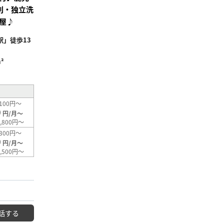
別・独立洗
屋♪
」徒歩13
²
100円～
0
円/月～
,800円～
300円～
0
円/月～
,500円～
話する