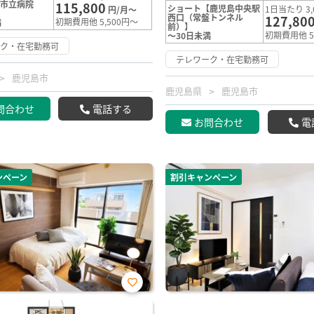
島市立病院
115,800
ショート【鹿児島中央駅
1日当たり 3,
円/月～
西口（常盤トンネル
127,80
初期費用他 5,500円～
満
前）】
初期費用他 5
～30日未満
ーク・在宅勤務可
テレワーク・在宅勤務可
鹿児島市
鹿児島県
鹿児島市
問合わせ
電話する
お問合わせ
電
ンペーン
割引キャンペーン
お気
に入